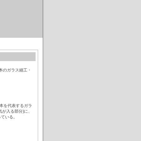
、日本のガラス細工・
日本を代表するガラ
気が入る部分)に、
っている。