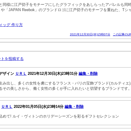
と同様に江戸切子をモチーフにしたグラフィックをあしらったアパレルも同
本」や「JAPAN Reebok」のブランドロゴに江戸切子のモチーフを重ねた、T
ィッグ 作り方
2021年12月30日(木)15時07分
この記事のUR
ントを投稿する
デザイン
ＵＲＬ
2021年12月30日(木)23時31分
編集・削除
生み出し、多くの女性を虜にするフランス・パリの宝飾ブランド(カルティエ
るその美しさから、働く女性の多くが手に入れたいと切望するブランドです
!
ＵＲＬ
2022年01月05日(水)23時14分
編集・削除
込めて! ルイ・ヴィトンのホリデーシーズンを彩るギフトセレクション