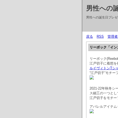
男性への誕
男性への誕生日プレゼン
戻る
RSS
管理者
リーボック「イン
リーボック(Reeb
江戸切子に着想を得
ルイヴィトンTシ
“江戸切子”モチ
2021-22年秋
ス細工の一つとし
江戸切子をモチー
アパレルアイテム