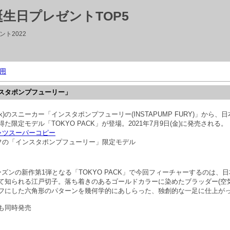
生日プレゼントTOP5
ト2022
用
スタポンプフューリー」
ok)のスニーカー「インスタポンプフューリー(INSTAPUMP FURY)」から
た限定モデル「TOKYO PACK」が登場。2021年7月9日(金)に発売される。
ャツスーパーコピー
ーフの「インスタポンプフューリー」限定モデル
冬シーズンの新作第1弾となる「TOKYO PACK」で今回フィーチャーするのは、
て知られる江戸切子。落ち着きのあるゴールドカラーに染めたブラッダー(空
フにした六角形のパターンを幾何学的にあしらった、独創的な一足に仕上が
も同時発売