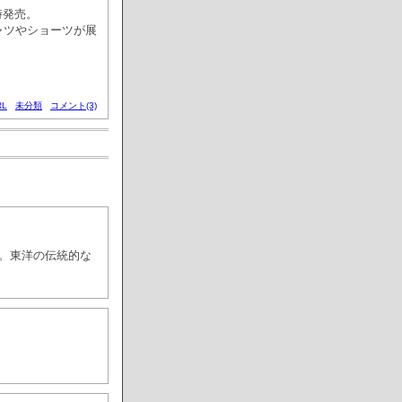
時発売。
シャツやショーツが展
L
未分類
コメント(3)
)。東洋の伝統的な
。