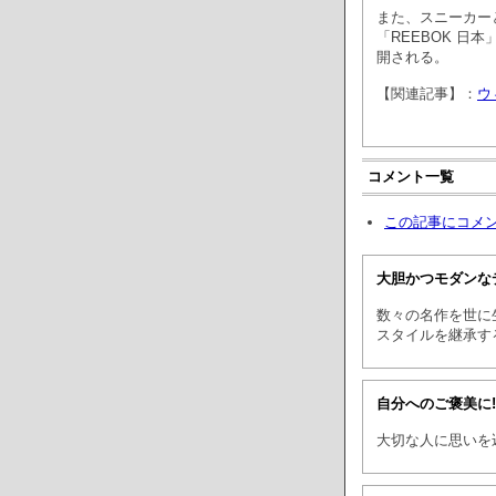
また、スニーカー
「REEBOK 日
開される。
【関連記事】：
ウ
コメント一覧
この記事にコメ
大胆かつモダンな
数々の名作を世に
スタイルを継承す
自分へのご褒美に
大切な人に思いを