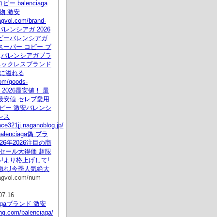
ピー balenciaga
物 激安
.agvol.com/brand-
ml バレンシアガ 2026
ピーバレンシアガ
ーパー コピー ブ
,バレンシアガブラ
ネックレスブランド
感に溢れる
om/goods-
ml 2026最安値！ 最
最安値 セレブ愛用
ピー 激安バレンシ
レス
ace321jj.naganoblog.jp/
lenciaga偽 ブラ
26年2026注目の商
セール大得価 超限
ル!より格上げして!
惚れ!今季人気絶大
agvol.com/num-
07:16
ciagaブランド 激安
ing.com/balenciaga/