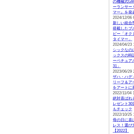
の機械式G
ーランサー 
マー』を発
2024/12/06 
新しい統合
搭載したブ
ピー「オクト
タイマー」
2024/04/23 
シックなの
ックスの時
ーペチュア
31」
2023/06/29 
ザハ・ハデ
リーフ＆ア
をアートに
2022/11/04 
絶対喜ばれ
レゼント3
もチェック
2022/10/25 
母の日に喜
レス！選び
【2022】