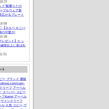
18:23
ッド“船乗りとの
テーブルウェア新
景広がるプレート
18:09
作♡【ロエベ かごバ
跡の可愛さ!
15:39
プレゼント】たっ
お値段以上に喜ばれ
選
11:51
ント
コピー ブランド 通販
idying.com/copy-
ァンクリーフ;アーペル
 スーパー コピー
フ&amp;アーペル
,ヴァンクリーフ
ペル 人気 コピー,ヴ