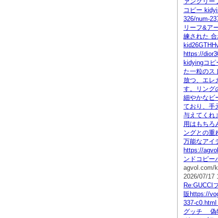
ァンクリーフ
コピー kidyin
326/num-2
リーフ&アー
練された 合
kid26GTHH
https://dior
kidying
た一粒のス
放つ、エレ
す。リング
細やかなビ
ており、手
与えてくれ
用はもちろ
ングとの重
万能なアイ
https://agv
ンドコピー
agvol.com/k
2026/07/17 
Re:GUCC
販https://vo
337-c0.h
グッチ 偽物