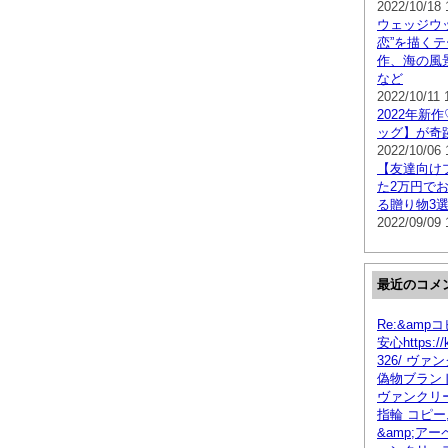
2022/10/18 
ウェッジウ
恋”を描く
作、海の風
など
2022/10/11 
2022年新
ッグ】が奇
2022/10/06 
【友達向け
た2万円で
る贈り物3
2022/09/09 
最近のコメ
Re:&amp
安心https://k
326/ ヴ
偽物ブランド
ヴァンクリー
指輪 コピー
&amp;アー