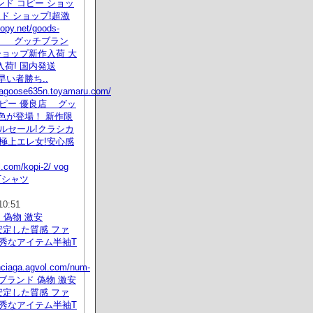
ド コピー ショッ
ド ショップ!超激
y.net/goods-
html グッチブラン
ショップ新作入荷 大
荷! 国内発送
早い者勝ち..
dagoose635n.toyamaru.com/
コピー 優良店 グッ
新色が登場！ 新作限
ルセール!クラシカ
極上エレ女!安心感
l.com/kopi-2/ vog
Tシャツ
10:51
ド 偽物 激安
aga安定した質感 ファ
優秀なアイテム半袖T
enciaga.agvol.com/num-
ml ブランド 偽物 激安
aga安定した質感 ファ
優秀なアイテム半袖T