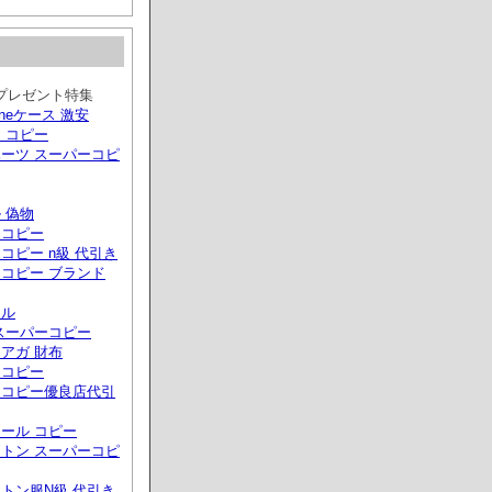
プレゼント特集
phoneケース 激安
 コピー
ーツ スーパーコピ
 偽物
ーコピー
コピー n級 代引き
コピー ブランド
ール
スーパーコピー
アガ 財布
ドコピー
ドコピー優良店代引
ール コピー
トン スーパーコピ
トン服N級 代引き