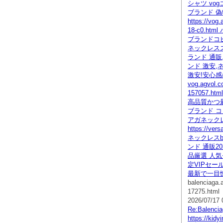
シャツ vogコ
ブランド 偽
https://vog
18-c0.ht
ブランドコ
ネックレスス
ランド 通販
ンド 激安,
激安!安心
vog.agvol.c
157057.ht
高品質かつ
ブランド コ
アガネック
https://vers
ネックレスba
ンド 通販20
品厳選 人気
定VIPセー
最新で一目
balenciaga.
17275.html
2026/07/17 
Re:Balen
https://kidy