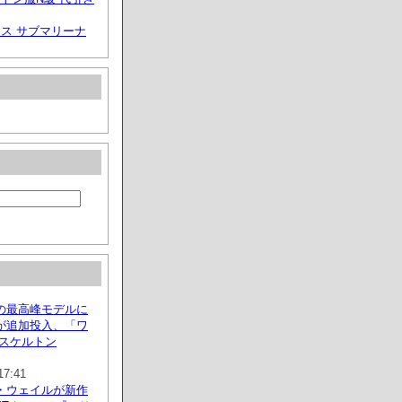
ス サブマリーナ
の最高峰モデルに
が追加投入、「ワ
 スケルトン
17:41
・ウェイルが新作