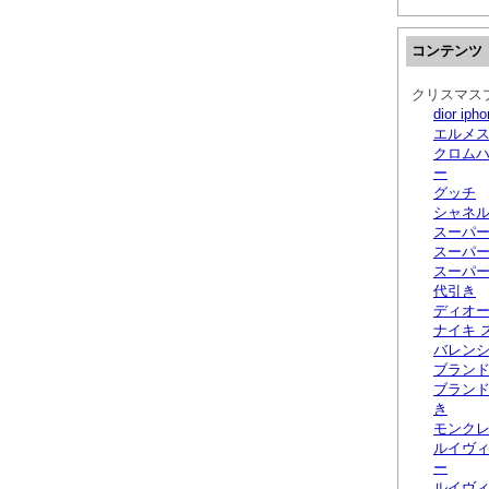
コンテンツ
クリスマス
dior i
エルメス
クロムハ
ー
グッチ
シャネル
スーパ
スーパー
スーパー
代引き
ディオ
ナイキ 
バレンシ
ブラン
ブラン
き
モンクレ
ルイヴィ
ー
ルイヴィ