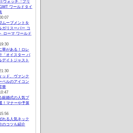
MTウォッチ『フリ
GMT ワールドタイ
表
00:07
型ムーブメントを
ルガリスーパー コ
 ローマ ワールド
19:30
に華がある！ロレ
計「オイスター パ
ルデイトジャスト
21:30
ィッド、ヴァンク
ーペルのアイコン
昇華
10:47
る銀婚式の人気プ
0選！マナーや予算
15:56
ばれる人気ネック
方のコツも紹介