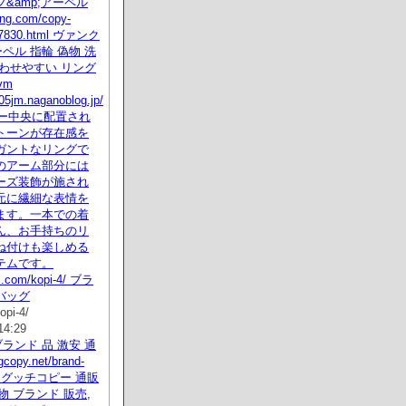
&amp;アーペル
g.com/copy-
37830.html ヴァンク
ペル 指輪 偽物 洗
わせやすい リング
vm
305jm.naganoblog.jp/
コピー中央に配置され
トーンが存在感を
ガントなリングで
のアーム部分には
ーズ装飾が施され
元に繊細な表情を
ます。一本での着
ん、お手持ちのリ
ね付けも楽しめる
テムです。
ol.com/kopi-4/ ブラ
バッグ
opi-4/
14:29
Iブランド 品 激安 通
gcopy.net/brand-
tml グッチコピー 通販
 ブランド 販売,