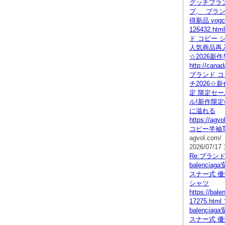
グッチブラン
プ, ブラン
得新品 vogcop
126432.
ド コピー 
人気商品再入
☆2026新作
http://cana
ブランド 
チ2026☆
定 限定セー
ル!新作限定
に溢れる
https://agvo
コピー半袖
agvol.com/
2026/07/17 
Re:ブラン
balenci
スナー式 
シャツ
https://bal
17275.ht
balenci
スナー式 